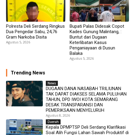
Polresta Deli Serdang Ringkus
Bupati Palas Didesak Copot
Dua Pengedar Sabu, 24,76
Kades Gunung Malintang, :
Gram Narkoba Disita
Buntut dari Dugaan
Agustus 5, 2026
Keterlibatan Kasus
Penganiayaan di Dusun
Balaka
Agustus 5, 2026
Trending News
News
DUGAAN DANA NASABAH TRILIUNAN
TAK DAPAT DIAKSES SELAMA PULUHAN
TAHUN, DPD IWOI KOTA SEMARANG
DESAK TRANSPARANSI DAN
PEMERIKSAAN MENYELURUH
Agustus 8, 2026
Daerah
Kepala DPMPTSP Deli Serdang Klarifikasi
Soal Alih Fungsi Lahan Sawah Produktif di