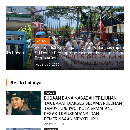
DAERAH
Skandal 6,8 Kg Ganja di Lapas Padangsidimpuan: GMPET-
SU Desak Pencopotan Kalapas dan Usut Tuntas
D
Pembiaran!
D
Agustus 7, 2026
Berita Lainnya
News
DUGAAN DANA NASABAH TRILIUNAN
TAK DAPAT DIAKSES SELAMA PULUHAN
TAHUN, DPD IWOI KOTA SEMARANG
DESAK TRANSPARANSI DAN
PEMERIKSAAN MENYELURUH
Agustus 8, 2026