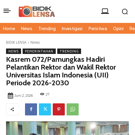
Home
News
Trending
Investigasi
Peristiwa
Opini
Re
BIDIK LENSA
News
NEWS
PEMERINTAHAN
TRENDING
Kasrem 072/Pamungkas Hadiri
Pelantikan Rektor dan Wakil Rektor
Universitas Islam Indonesia (UII)
Periode 2026-2030
27
Juni 2, 2026