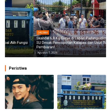
DAERAH
Skandal 6,8 Kg Ganja di Lapas Padangsidimpuan: GMPET-
SU Desak Pencopotan Kalapas dan Usut Tuntas
D
Pembiaran!
D
Agustus 7, 2026
Peristiwa