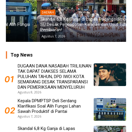
DAERAH
Skandal 6,8 Kg Ganja di Lapas Padangsidimpuan: GMPET-
SU Desak Pencopotan Kalapas dan Usut Tuntas
D
Pembiaran!
D
Agustus 7, 2026
Top News
DUGAAN DANA NASABAH TRILIUNAN
TAK DAPAT DIAKSES SELAMA
PULUHAN TAHUN, DPD IWOI KOTA
SEMARANG DESAK TRANSPARANSI
DAN PEMERIKSAAN MENYELURUH
Agustus 8, 2026
Kepala DPMPTSP Deli Serdang
Klarifikasi Soal Alih Fungsi Lahan
Sawah Produktif di Pantai
Agustus 7, 2026
Skandal 6,8 Kg Ganja di Lapas