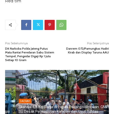
Red tim
Pos Sebelumnya
Pos Selanjutnya
Dit Narkoba Polda Jateng Putus
Danrem 072/Pamungkas Hadiri
Mata Rantai Peredaran Sabu Sistem
Kirab dan Display Taruna AAU
Tempel, Pengedar Digaji Rp 1 Juta
Setiap 10 Gram
DAERAH
Skandal 6,8 Kg Ganja di Lapas Padangsidimpuan: GMPET-
SU Desak Pencopotan Kalapas dan Usut Tuntas
D