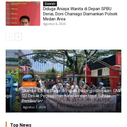
Daerah
Diduga Aniaya Wanita di Depan SPBU
Denai, Doni Chaniago Diamankan Polsek
Medan Area
Agustus 6, 2026
DAERAH
Skandal 6,8 Kg Ganja di Lapas Padangsidimpuan: GMPET-
SU Desak Pencopotan Kalapas dan Usut Tuntas
D
Pembiaran!
D
Agustus 7, 2026
Top News