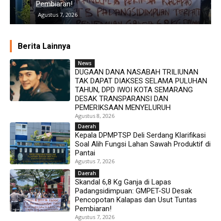
Pembiaran!
D
Agustus 7, 2026
Berita Lainnya
News
DUGAAN DANA NASABAH TRILIUNAN
TAK DAPAT DIAKSES SELAMA PULUHAN
TAHUN, DPD IWOI KOTA SEMARANG
DESAK TRANSPARANSI DAN
PEMERIKSAAN MENYELURUH
Agustus 8, 2026
Daerah
Kepala DPMPTSP Deli Serdang Klarifikasi
Soal Alih Fungsi Lahan Sawah Produktif di
Pantai
Agustus 7, 2026
Daerah
Skandal 6,8 Kg Ganja di Lapas
Padangsidimpuan: GMPET-SU Desak
Pencopotan Kalapas dan Usut Tuntas
Pembiaran!
Agustus 7, 2026