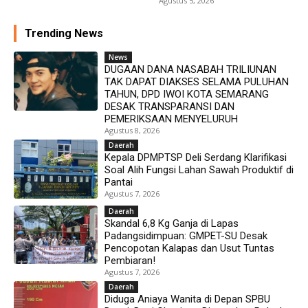
Agustus 5, 2026
Trending News
News
DUGAAN DANA NASABAH TRILIUNAN
TAK DAPAT DIAKSES SELAMA PULUHAN
TAHUN, DPD IWOI KOTA SEMARANG
DESAK TRANSPARANSI DAN
PEMERIKSAAN MENYELURUH
Agustus 8, 2026
Daerah
Kepala DPMPTSP Deli Serdang Klarifikasi
Soal Alih Fungsi Lahan Sawah Produktif di
Pantai
Agustus 7, 2026
Daerah
Skandal 6,8 Kg Ganja di Lapas
Padangsidimpuan: GMPET-SU Desak
Pencopotan Kalapas dan Usut Tuntas
Pembiaran!
Agustus 7, 2026
Daerah
Diduga Aniaya Wanita di Depan SPBU