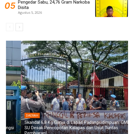
Pengedar Sabu, 24,76 Gram Narkoba
Disita
Agustus 5, 2026
DAERAH
Skandal 6,8 Kg Ganja di Lapas Padangsidimpuan: GMPET-
SU Desak Pencopotan Kalapas dan Usut Tuntas
D
Pembiaran!
D