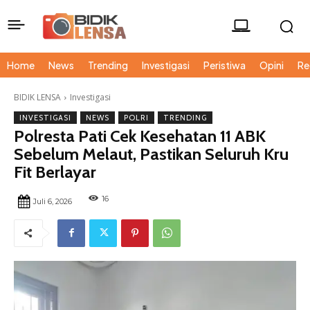
Home
News
Trending
Investigasi
Peristiwa
Opini
Re
BIDIK LENSA
Investigasi
INVESTIGASI
NEWS
POLRI
TRENDING
Polresta Pati Cek Kesehatan 11 ABK
Sebelum Melaut, Pastikan Seluruh Kru
Fit Berlayar
16
Juli 6, 2026