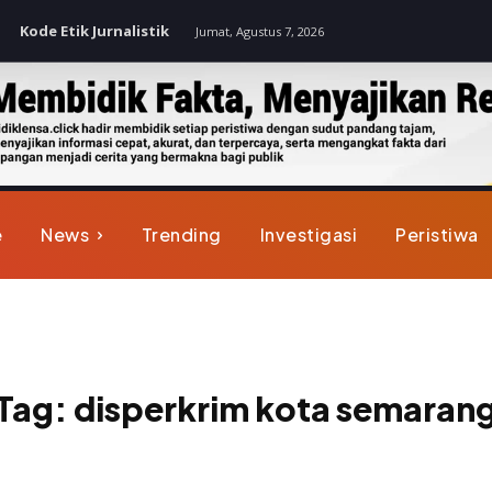
Kode Etik Jurnalistik
Jumat, Agustus 7, 2026
e
News
Trending
Investigasi
Peristiwa
Tag:
disperkrim kota semaran