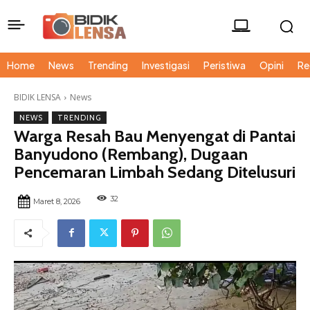
Home
News
Trending
Investigasi
Peristiwa
Opini
Re
BIDIK LENSA
News
NEWS
TRENDING
Warga Resah Bau Menyengat di Pantai
Banyudono (Rembang), Dugaan
Pencemaran Limbah Sedang Ditelusuri
32
Maret 8, 2026