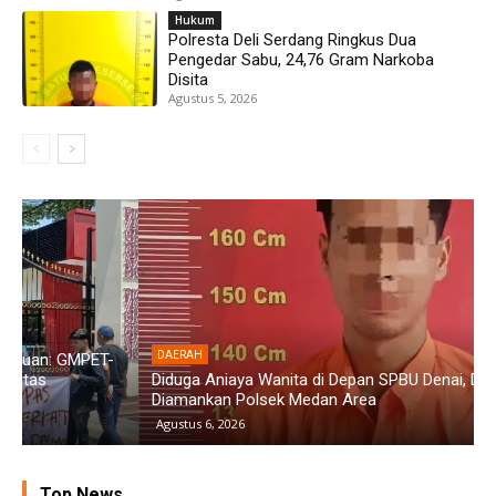
Hukum
Polresta Deli Serdang Ringkus Dua
Pengedar Sabu, 24,76 Gram Narkoba
Disita
Agustus 5, 2026
DAERAH
Diduga Aniaya Wanita di Depan SPBU Denai, Doni Chaniago
P
Diamankan Polsek Medan Area
G
Agustus 6, 2026
Top News