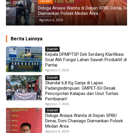
DAERAH
Diduga Aniaya Wanita di Depan SPBU Denai, Doni Chaniago
P
Diamankan Polsek Medan Area
G
Agustus 6, 2026
Berita Lainnya
Daerah
Kepala DPMPTSP Deli Serdang Klarifikasi
Soal Alih Fungsi Lahan Sawah Produktif di
Pantai
Agustus 7, 2026
Daerah
Skandal 6,8 Kg Ganja di Lapas
Padangsidimpuan: GMPET-SU Desak
Pencopotan Kalapas dan Usut Tuntas
Pembiaran!
Agustus 7, 2026
Daerah
Diduga Aniaya Wanita di Depan SPBU
Denai, Doni Chaniago Diamankan Polsek
Medan Area
Agustus 6, 2026