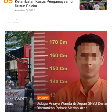
Keterlibatan Kasus Penganiayaan di
Dusun Balaka
Agustus 5, 2026
DAERAH
Diduga Aniaya Wanita di Depan SPBU Denai, Doni Chaniago
P
Diamankan Polsek Medan Area
G