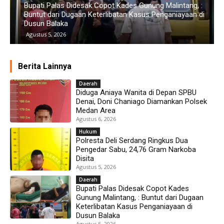
Bupati Palas Didesak Copot Kades Gunung Malintang, :
Buntut dari Dugaan Keterlibatan Kasus Penganiayaan di
B
Dusun Balaka
S
Agustus 5, 2026
Berita Lainnya
Daerah
Diduga Aniaya Wanita di Depan SPBU
Denai, Doni Chaniago Diamankan Polsek
Medan Area
Agustus 6, 2026
Hukum
Polresta Deli Serdang Ringkus Dua
Pengedar Sabu, 24,76 Gram Narkoba
Disita
Agustus 5, 2026
Daerah
Bupati Palas Didesak Copot Kades
Gunung Malintang, : Buntut dari Dugaan
Keterlibatan Kasus Penganiayaan di
Dusun Balaka
Agustus 5, 2026