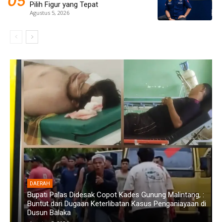
Pilih Figur yang Tepat
Agustus 5, 2026
DAERAH
Bupati Palas Didesak Copot Kades Gunung Malintang, :
Buntut dari Dugaan Keterlibatan Kasus Penganiayaan di
B
Dusun Balaka
S