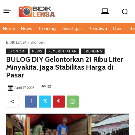
Home
News
Trending
Investigasi
Peristiwa
Opini
Re
BIDIK LENSA
Ekonomi
EKONOMI
NEWS
PEMERINTAHAN
TRENDING
BULOG DIY Gelontorkan 21 Ribu Liter
Minyakita, Jaga Stabilitas Harga di
Pasar
33
April 17, 2026