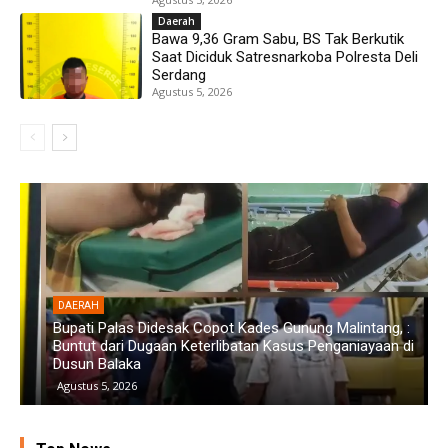
Daerah
Bawa 9,36 Gram Sabu, BS Tak Berkutik
Saat Diciduk Satresnarkoba Polresta Deli
Serdang
Agustus 5, 2026
DAERAH
Bupati Palas Didesak Copot Kades Gunung Malintang, :
Buntut dari Dugaan Keterlibatan Kasus Penganiayaan di
B
Dusun Balaka
S
Agustus 5, 2026