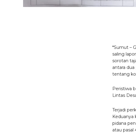
*Sumut – Gu
saling lap
sorotan ta
antara dua
tentang ko
Peristiwa b
Lintas Des
Terjadi pe
Keduanya k
pidana pen
atau pasal