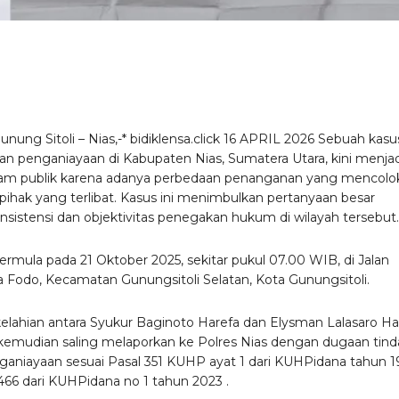
nung Sitoli – Nias,-* bidiklensa.click 16 APRIL 2026 Sebuah kasu
oran penganiayaan di Kabupaten Nias, Sumatera Utara, kini menjad
jam publik karena adanya perbedaan penanganan yang mencolo
 pihak yang terlibat. Kasus ini menimbulkan pertanyaan besar
nsistensi dan objektivitas penegakan hukum di wilayah tersebut.
ermula pada 21 Oktober 2025, sekitar pukul 07.00 WIB, di Jalan
a Fodo, Kecamatan Gunungsitoli Selatan, Kota Gunungsitoli.
rkelahian antara Syukur Baginoto Harefa dan Elysman Lalasaro Ha
emudian saling melaporkan ke Polres Nias dengan dugaan tind
ganiayaan sesuai Pasal 351 KUHP ayat 1 dari KUHPidana tahun 19
 466 dari KUHPidana no 1 tahun 2023 .