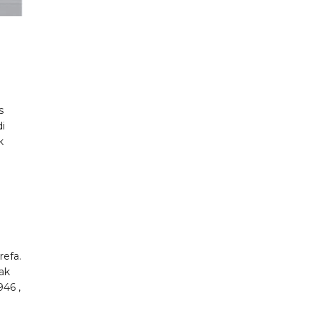
s
i
k
refa.
ak
46 ,