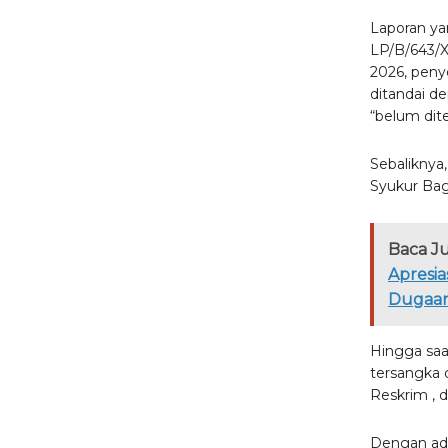
Laporan ya
LP/B/643/X
2026, penye
ditandai de
“belum dit
Sebaliknya
Syukur Bag
Baca J
Apresi
Dugaan
Hingga saa
tersangka d
Reskrim , d
Dengan ada