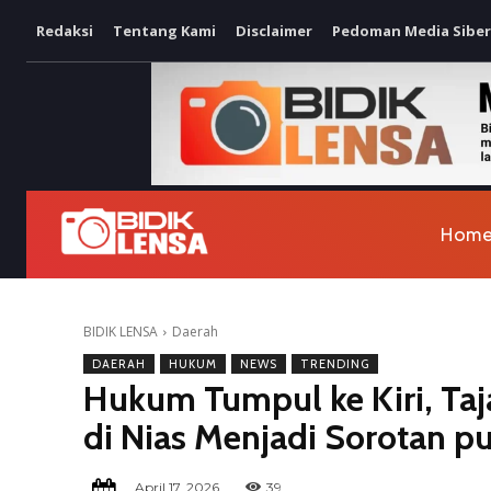
Redaksi
Tentang Kami
Disclaimer
Pedoman Media Siber
Hom
BIDIK LENSA
Daerah
DAERAH
HUKUM
NEWS
TRENDING
Hukum Tumpul ke Kiri, Taj
di Nias Menjadi Sorotan pu
April 17, 2026
39