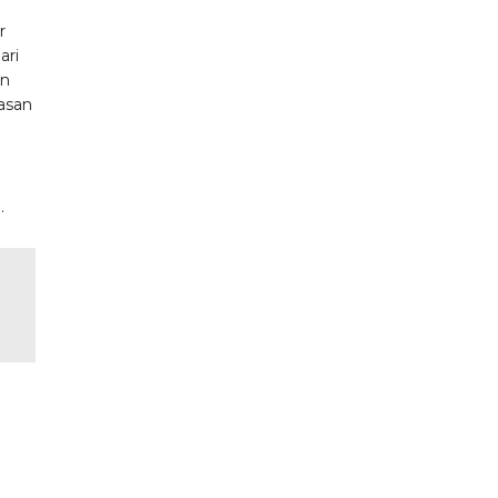
r
ari
an
lasan
.
p