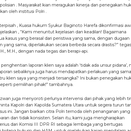
Kepolisian . Masyarakat kian meragukan kinerja dan penegakan h
an oleh institusi Polri .
terpisah , Kuasa hukum Syukur Baginoto Harefa dikonfirmasi aw
elaskan , “Kami menuntut kejelasan dan keadilan! Bagaimana
a kasus yang berasal dari peristiwa yang sama, dengan dugaan
n yang sama, diperlakukan secara berbeda secara drastis?” tega
H., M.H., dengan nada tegas dan berapi-api.
n penghentian laporan klien saya adalah ‘tidak ada unsur pidana’,
laporan sebaliknya juga harus mendapatkan perlakuan yang sama
tru klien saya yang menjadi tersangka? Ini bukan penegakan hu
t seperti pemilihan pihak!” tambahnya.
dzwan juga menyoroti perlunya intervensi dari pihak yang lebih ti
nta Kapolri dan Kapolda Sumatera Utara untuk segera turun ta
sus ini. Jangan biarkan citra Polri ternoda oleh penanganan yang
paran dan tidak konsisten. Selain itu, kami juga mengharapkan
serius dari Komisi III DPR RI sebagai lembaga yang bertugas
 bidang hukum dan HAM, untuk melakukan kajian mendalam a