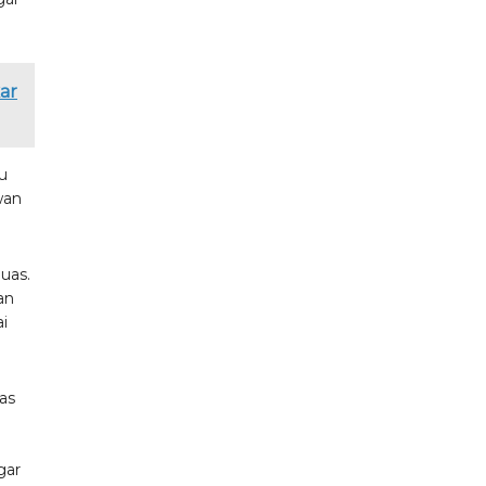
ar
u
wan
uas.
an
ai
tas
gar