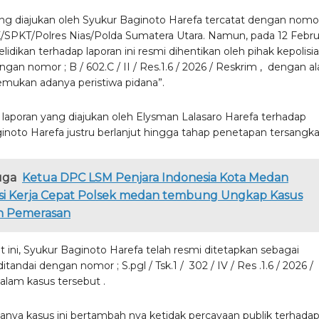
ng diajukan oleh Syukur Baginoto Harefa tercatat dengan nomo
/SPKT/Polres Nias/Polda Sumatera Utara. Namun, pada 12 Febru
lidikan terhadap laporan ini resmi dihentikan oleh pihak kepolisi
ngan nomor ; B / 602.C / II / Res.1.6 / 2026 / Reskrim , dengan a
emukan adanya peristiwa pidana”.
, laporan yang diajukan oleh Elysman Lalasaro Harefa terhadap
inoto Harefa justru berlanjut hingga tahap penetapan tersangka
uga
Ketua DPC LSM Penjara Indonesia Kota Medan
asi Kerja Cepat Polsek medan tembung Ungkap Kasus
 Pemerasan
t ini, Syukur Baginoto Harefa telah resmi ditetapkan sebagai
itandai dengan nomor ; S.pgl / Tsk.1 / 302 / IV / Res .1.6 / 2026 /
alam kasus tersebut .
nya kasus ini bertambah nya ketidak percayaan publik terhada