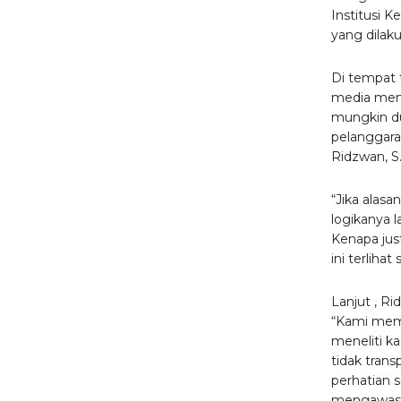
Institusi 
yang dilakuk
Di tempat 
media menj
mungkin du
pelanggara
Ridzwan, S.
“Jika alasa
logikanya 
Kenapa jus
ini terliha
Lanjut , Ri
“Kami memi
meneliti ka
tidak trans
perhatian 
mengawasi