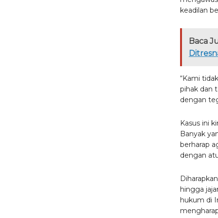
keadilan b
Baca J
Ditresn
“Kami tida
pihak dan 
dengan teg
Kasus ini k
Banyak ya
berharap ag
dengan atu
Diharapkan 
hingga jaj
hukum di In
mengharapk