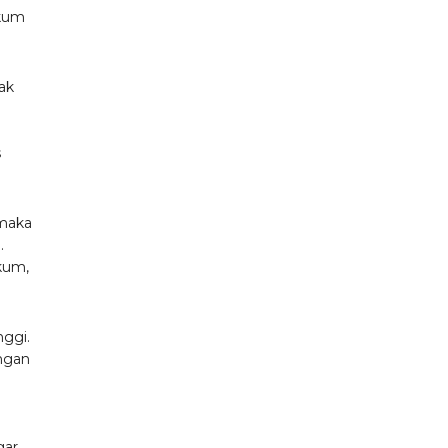
ukum
ak
s
 maka
.
kum,
nggi.
ngan
gar