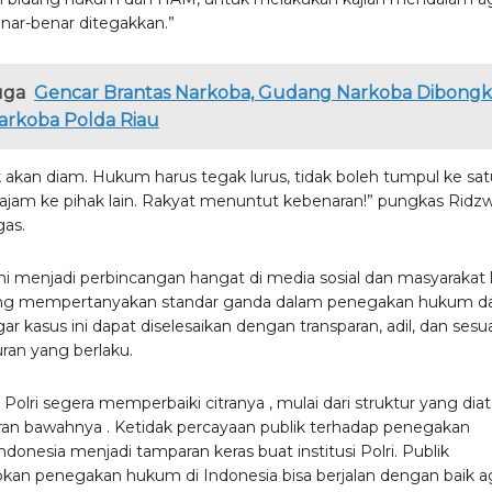
enar-benar ditegakkan.”
uga
Gencar Brantas Narkoba, Gudang Narkoba Dibongk
arkoba Polda Riau
k akan diam. Hukum harus tegak lurus, tidak boleh tumpul ke sat
tajam ke pihak lain. Rakyat menuntut kebenaran!” pungkas Ridz
as.
ini menjadi perbincangan hangat di media sosial dan masyarakat l
ng mempertanyakan standar ganda dalam penegakan hukum d
ar kasus ini dapat diselesaikan dengan transparan, adil, dan sesu
ran yang berlaku.
Polri segera memperbaiki citranya , mulai dari struktur yang dia
aran bawahnya . Ketidak percayaan publik terhadap penegakan
donesia menjadi tamparan keras buat institusi Polri. Publik
an penegakan hukum di Indonesia bisa berjalan dengan baik a