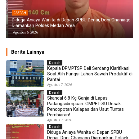
DAERAH
Diduga Aniaya Wanita di Depan SPBU Denai, Doni Chaniago
P
Diamankan Polsek Medan Area
G
Agustus 6, 2026
Berita Lainnya
Daerah
Kepala DPMPTSP Deli Serdang Klarifikasi
Soal Alih Fungsi Lahan Sawah Produktif di
Pantai
Agustus 7, 2026
Daerah
Skandal 6,8 Kg Ganja di Lapas
Padangsidimpuan: GMPET-SU Desak
Pencopotan Kalapas dan Usut Tuntas
Pembiaran!
Agustus 7, 2026
Daerah
Diduga Aniaya Wanita di Depan SPBU
Denai, Doni Chaniago Diamankan Polsek