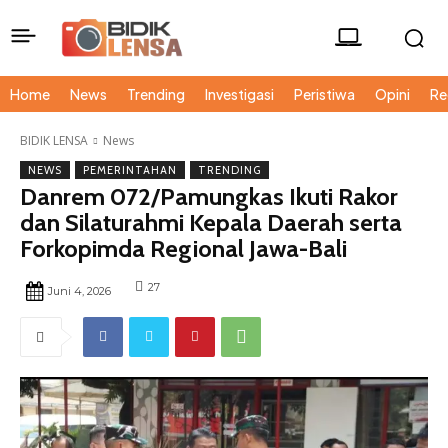
Home
News
Trending
Investigasi
Peristiwa
Opini
Re
BIDIK LENSA
News
NEWS
PEMERINTAHAN
TRENDING
Danrem 072/Pamungkas Ikuti Rakor
dan Silaturahmi Kepala Daerah serta
Forkopimda Regional Jawa-Bali
27
Juni 4, 2026