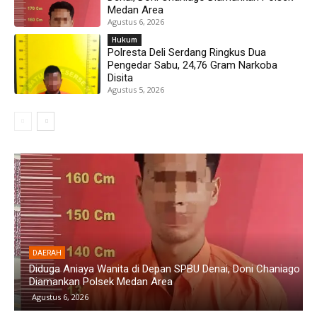
Medan Area
Agustus 6, 2026
Hukum
Polresta Deli Serdang Ringkus Dua
Pengedar Sabu, 24,76 Gram Narkoba
Disita
Agustus 5, 2026
DAERAH
Diduga Aniaya Wanita di Depan SPBU Denai, Doni Chaniago
P
Diamankan Polsek Medan Area
G
Agustus 6, 2026