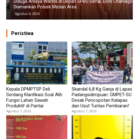
Diduga Aniaya Wanita di Depan SPBU Denai, Doni Chaniago
P
Diamankan Polsek Medan Area
G
Agustus 6, 2026
Peristiwa
Kepala DPMPTSP Deli
Skandal 6,8 Kg Ganja di Lapas
Serdang Klarifikasi Soal Alih
Padangsidimpuan: GMPET-SU
Fungsi Lahan Sawah
Desak Pencopotan Kalapas
Produktif di Pantai
dan Usut Tuntas Pembiaran!
Agustus 7, 2026
Agustus 7, 2026