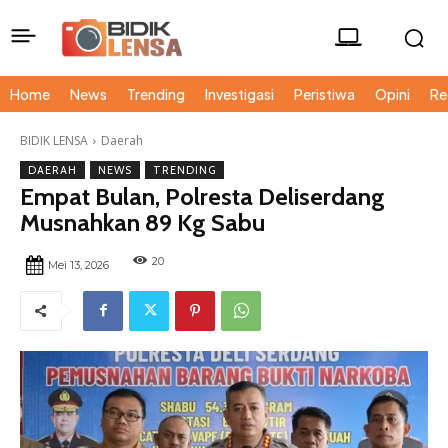
Home
News
Trending
Investigasi
Peristiwa
Opini
Re
BIDIK LENSA
Daerah
DAERAH
NEWS
TRENDING
Empat Bulan, Polresta Deliserdang
Musnahkan 89 Kg Sabu
20
Mei 13, 2026