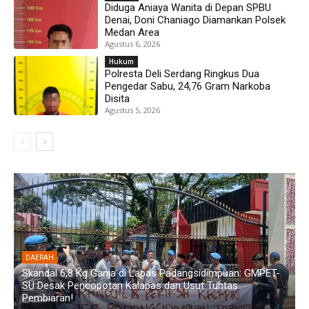
Diduga Aniaya Wanita di Depan SPBU
Denai, Doni Chaniago Diamankan Polsek
Medan Area
Agustus 6, 2026
Hukum
Polresta Deli Serdang Ringkus Dua
Pengedar Sabu, 24,76 Gram Narkoba
Disita
Agustus 5, 2026
DAERAH
Diduga Aniaya Wanita di Depan SPBU Denai, Doni Chaniago
P
Diamankan Polsek Medan Area
G