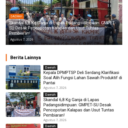
DAERAH
Diduga Aniaya Wanita di Depan SPBU Denai, Doni Chaniago
P
Diamankan Polsek Medan Area
G
Agustus 6, 2026
Berita Lainnya
Daerah
Kepala DPMPTSP Deli Serdang Klarifikasi
Soal Alih Fungsi Lahan Sawah Produktif di
Pantai
Agustus 7, 2026
Daerah
Skandal 6,8 Kg Ganja di Lapas
Padangsidimpuan: GMPET-SU Desak
Pencopotan Kalapas dan Usut Tuntas
Pembiaran!
Agustus 7, 2026
Daerah