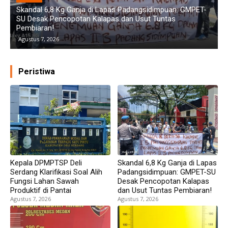
DAERAH
Diduga Aniaya Wanita di Depan SPBU Denai, Doni Chaniago
P
Diamankan Polsek Medan Area
G
Agustus 6, 2026
Peristiwa
Kepala DPMPTSP Deli
Skandal 6,8 Kg Ganja di Lapas
Serdang Klarifikasi Soal Alih
Padangsidimpuan: GMPET-SU
Fungsi Lahan Sawah
Desak Pencopotan Kalapas
Produktif di Pantai
dan Usut Tuntas Pembiaran!
Agustus 7, 2026
Agustus 7, 2026