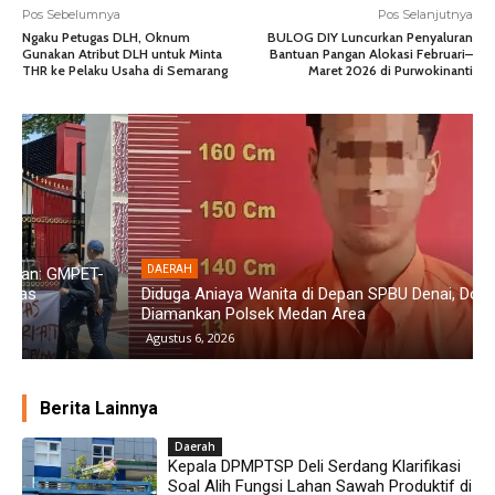
Pos Sebelumnya
Pos Selanjutnya
Ngaku Petugas DLH, Oknum
BULOG DIY Luncurkan Penyaluran
Gunakan Atribut DLH untuk Minta
Bantuan Pangan Alokasi Februari–
THR ke Pelaku Usaha di Semarang
Maret 2026 di Purwokinanti
DAERAH
Diduga Aniaya Wanita di Depan SPBU Denai, Doni Chaniago
P
Diamankan Polsek Medan Area
G
Agustus 6, 2026
Berita Lainnya
Daerah
Kepala DPMPTSP Deli Serdang Klarifikasi
Soal Alih Fungsi Lahan Sawah Produktif di