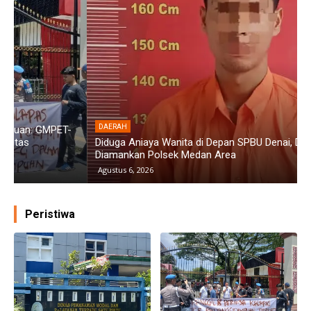
DAERAH
Diduga Aniaya Wanita di Depan SPBU Denai, Doni Chaniago
P
Diamankan Polsek Medan Area
G
Agustus 6, 2026
Peristiwa