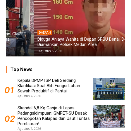
DAERAH
Diduga Aniaya Wanita di Depan SPBU Denai, Doni Chaniago
P
Diamankan Polsek Medan Area
G
Agustus 6, 2026
Top News
Kepala DPMPTSP Deli Serdang
Klarifikasi Soal Alih Fungsi Lahan
Sawah Produktif di Pantai
Agustus 7, 2026
Skandal 6,8 Kg Ganja di Lapas
Padangsidimpuan: GMPET-SU Desak
Pencopotan Kalapas dan Usut Tuntas
Pembiaran!
Agustus 7, 2026