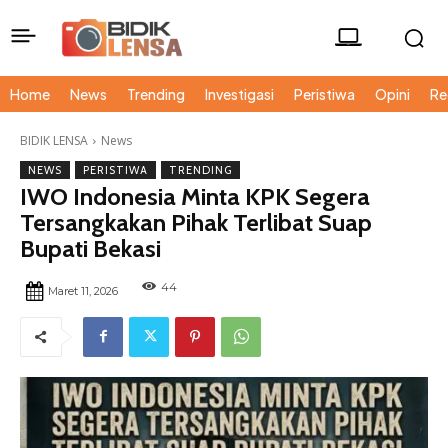
Home
News
Trending
Investigasi
Peristiwa
Opini
Re
BIDIK LENSA
News
NEWS
PERISTIWA
TRENDING
IWO Indonesia Minta KPK Segera
Tersangkakan Pihak Terlibat Suap
Bupati Bekasi
44
Maret 11, 2026