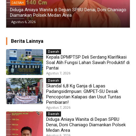
DAERAH
Diduga Aniaya Wanita di Depan SPBU Denai, Doni Chaniago
P
Diamankan Polsek Medan Area
G
Agustus 6, 2026
Berita Lainnya
Daerah
Kepala DPMPTSP Deli Serdang Klarifikasi
Soal Alih Fungsi Lahan Sawah Produktif di
Pantai
Agustus 7, 2026
Daerah
Skandal 6,8 Kg Ganja di Lapas
Padangsidimpuan: GMPET-SU Desak
Pencopotan Kalapas dan Usut Tuntas
Pembiaran!
Agustus 7, 2026
Daerah
Diduga Aniaya Wanita di Depan SPBU
Denai, Doni Chaniago Diamankan Polsek
Medan Area
Agustus 6, 2026