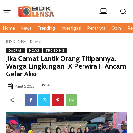
Home
News
Trending
Investigasi
Peristiwa
Opini
Re
BIDIK LENSA
Daerah
DAERAH
NEWS
TRENDING
Jika Camat Lantik Orang Titipannya,
Warga Lingkungan IX Perwira II Ancam
Gelar Aksi
40
Maret 5, 2026