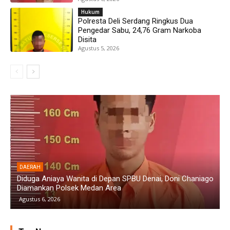
Hukum
Polresta Deli Serdang Ringkus Dua
Pengedar Sabu, 24,76 Gram Narkoba
Disita
Agustus 5, 2026
DAERAH
Diduga Aniaya Wanita di Depan SPBU Denai, Doni Chaniago
P
Diamankan Polsek Medan Area
G
Agustus 6, 2026