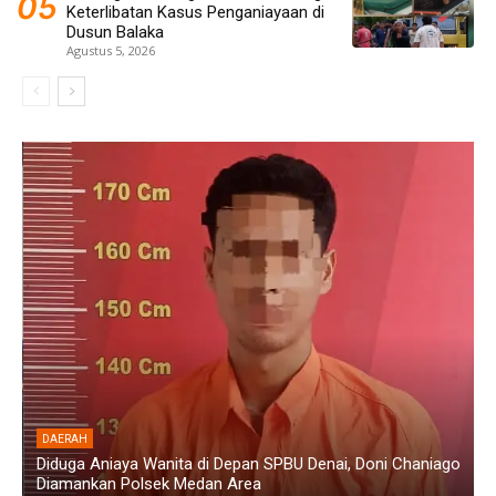
Keterlibatan Kasus Penganiayaan di
Dusun Balaka
Agustus 5, 2026
DAERAH
Diduga Aniaya Wanita di Depan SPBU Denai, Doni Chaniago
P
Diamankan Polsek Medan Area
G