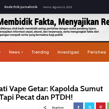
Kode Etik Jurnalistik
Kamis, Agustus 6, 2026
e
News
Trending
Investigasi
Peristiwa
ti Vape Getar: Kapolda Sumut
 Tapi Pecat dan PTDH!
Bagikan