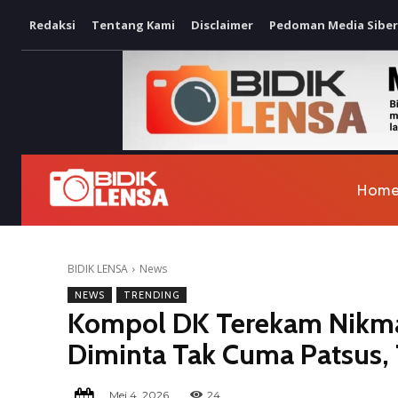
Redaksi
Tentang Kami
Disclaimer
Pedoman Media Siber
Hom
BIDIK LENSA
News
NEWS
TRENDING
Kompol DK Terekam Nikma
Diminta Tak Cuma Patsus,
Mei 4, 2026
24