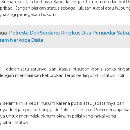
 Sumatera Utara berharap Kapolda jangan Tutup mata dari politi
pribadi. Jangan biarkan status sebagai lulusan Akpol atau hubun
ghalangi penegakan hukum.
uga
Polresta Deli Serdang Ringkus Dua Pengedar Sabu,
ram Narkoba Disita
 adalah satu-satunya jalan. Kasus ini sudah kronis, sanksi ringa
engan membiarkan keburukan terus berlanjut di institusi Polri .
selama ini ia kebal hukum karena posisi atau jabatannya dan
ya dengan pejabat tinggi di Polri . Ini lah saat Polri menunjukk
 nya untuk menindak oknum oknum polisi yang nakal yang
itra Institusi .