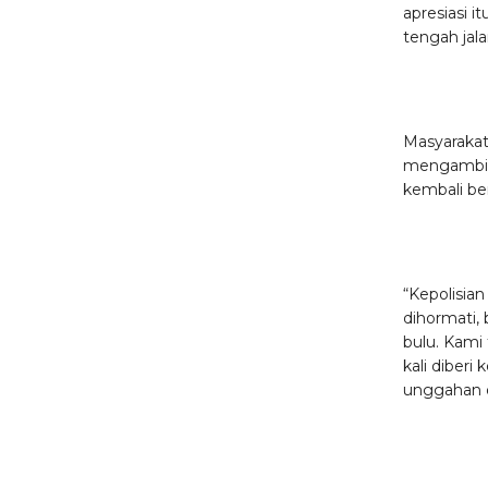
apresiasi i
tengah jala
Masyarakat
mengambil 
kembali be
“Kepolisia
dihormati
bulu. Kami
kali diber
unggahan d