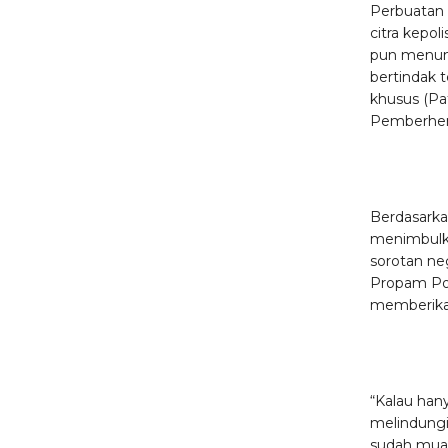
Perbuatan 
citra kepol
pun menun
bertindak 
khusus (P
Pemberhen
Berdasarka
menimbulka
sorotan neg
Propam Pol
memberikan
“Kalau hany
melindungi
sudah muak