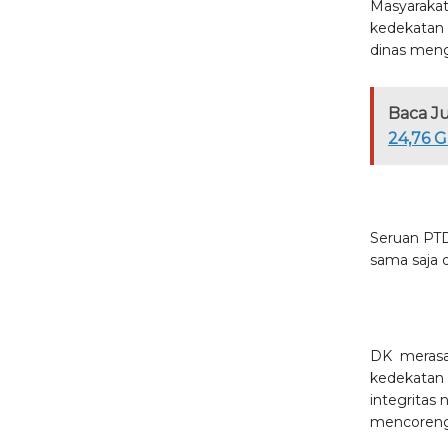
Masyarakat
kedekatan 
dinas men
Baca J
24,76 G
Seruan PTDH
sama saja d
DK merasa 
kedekatan n
integritas
mencoreng c