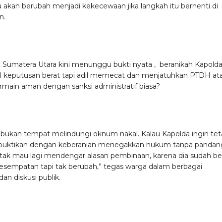
tu akan berubah menjadi kekecewaan jika langkah itu berhenti di
n.
 Sumatera Utara kini menunggu bukti nyata , beranikah Kapold
keputusan berat tapi adil memecat dan menjatuhkan PTDH at
rmain aman dengan sanksi administratif biasa?
n bukan tempat melindungi oknum nakal. Kalau Kapolda ingin te
, buktikan dengan keberanian menegakkan hukum tanpa pandan
 tak mau lagi mendengar alasan pembinaan, karena dia sudah ber
i kesempatan tapi tak berubah,” tegas warga dalam berbagai
an diskusi publik.