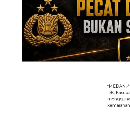
*MEDAN,-* 
DK, Kasuba
menggunaka
kemarahan 