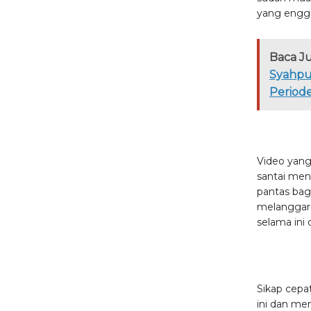
yang engg
Baca J
Syahpu
Period
Video yang
santai men
pantas bag
melanggar 
selama ini 
Sikap cep
ini dan me