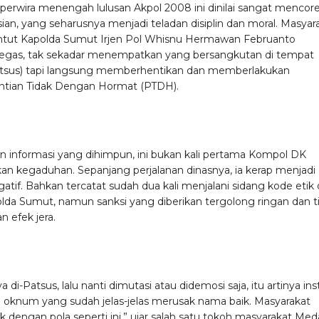
perwira menengah lulusan Akpol 2008 ini dinilai sangat mencor
isian, yang seharusnya menjadi teladan disiplin dan moral. Masyar
tut Kapolda Sumut Irjen Pol Whisnu Hermawan Februanto
tegas, tak sekadar menempatkan yang bersangkutan di tempat
atsus) tapi langsung memberhentikan dan memberlakukan
tian Tidak Dengan Hormat (PTDH).
n informasi yang dihimpun, ini bukan kali pertama Kompol DK
n kegaduhan. Sepanjang perjalanan dinasnya, ia kerap menjadi
atif. Bahkan tercatat sudah dua kali menjalani sidang kode etik 
da Sumut, namun sanksi yang diberikan tergolong ringan dan t
 efek jera.
a di-Patsus, lalu nanti dimutasi atau didemosi saja, itu artinya inst
 oknum yang sudah jelas-jelas merusak nama baik. Masyarakat
 dengan pola seperti ini,” ujar salah satu tokoh masyarakat Me