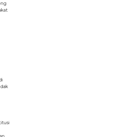
eng
akat
di
idak
itusi
dan