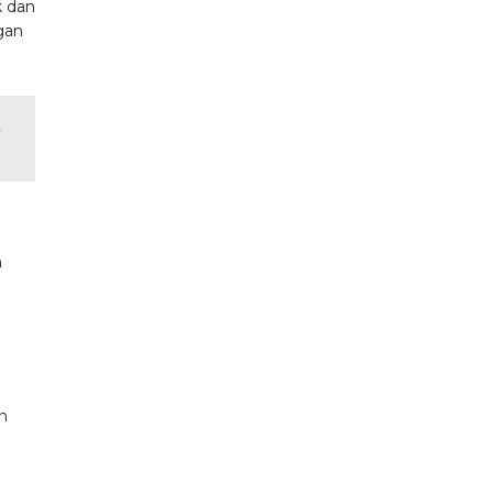
k dan
gan
n
an