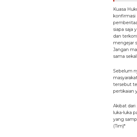
Kuasa Huku
konfirmasi
pemberitaa
siapa saja 
dan terkon
mengejar s
Jangan mai
sama sekal
Sebelum ny
masyarakat
tersebut te
pertikaian
Akibat dar
luka-luka 
yang sampa
(Tim)*