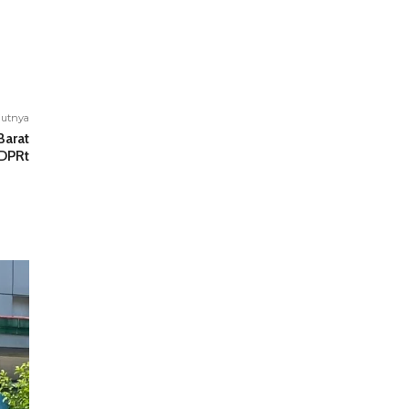
jutnya
arat
 DPRt