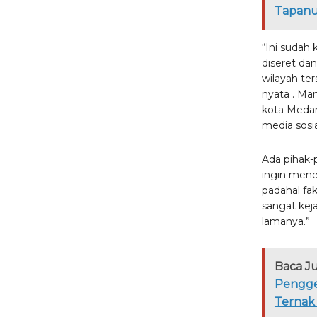
Tapanul
“Ini sudah 
diseret dan
wilayah ter
nyata . Ma
kota Medan
media sosia
Ada pihak-
ingin mene
padahal fak
sangat kej
lamanya.”
Baca J
Pengge
Ternak 