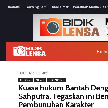
Redaksi
Tentang Kami
Disclaimer
Pedoman Media Siber
Hom
BIDIK LENSA
Hukum
HUKUM
NEWS
TRENDING
Kuasa hukum Bantah Denga
Sahputra, Tegaskan ini Ben
Pembunuhan Karakter