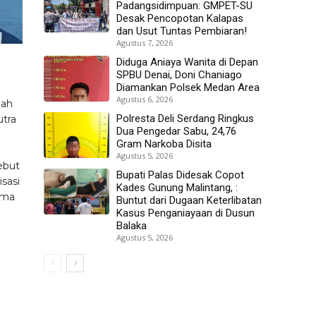
Padangsidimpuan: GMPET-SU
Desak Pencopotan Kalapas
dan Usut Tuntas Pembiaran!
Agustus 7, 2026
Diduga Aniaya Wanita di Depan
SPBU Denai, Doni Chaniago
Diamankan Polsek Medan Area
Agustus 6, 2026
lah
Polresta Deli Serdang Ringkus
tra
Dua Pengedar Sabu, 24,76
Gram Narkoba Disita
Agustus 5, 2026
ebut
Bupati Palas Didesak Copot
isasi
Kades Gunung Malintang, :
ama
Buntut dari Dugaan Keterlibatan
Kasus Penganiayaan di Dusun
Balaka
Agustus 5, 2026