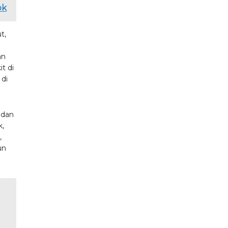
ok
t,
an
t di
 di
 dan
k,
,
un