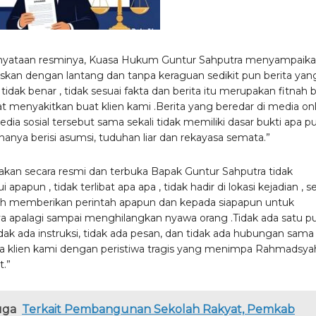
nyataan resminya, Kuasa Hukum Guntur Sahputra menyampaika
skan dengan lantang dan tanpa keraguan sedikit pun berita yan
 tidak benar , tidak sesuai fakta dan berita itu merupakan fitnah 
t menyakitkan buat klien kami .Berita yang beredar di media on
ia sosial tersebut sama sekali tidak memiliki dasar bukti apa pu
anya berisi asumsi, tuduhan liar dan rekayasa semata.”
akan secara resmi dan terbuka Bapak Guntur Sahputra tidak
apapun , tidak terlibat apa apa , tidak hadir di lokasi kejadian , s
ah memberikan perintah apapun dan kepada siapapun untuk
 apalagi sampai menghilangkan nyawa orang .Tidak ada satu p
idak ada instruksi, tidak ada pesan, dan tidak ada hubungan sama
ara klien kami dengan peristiwa tragis yang menimpa Rahmadsya
t.”
uga
Terkait Pembangunan Sekolah Rakyat, Pemkab