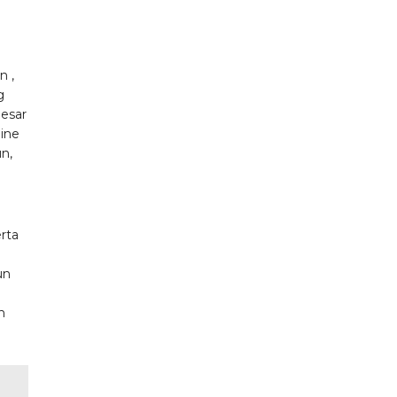
n ,
g
besar
line
n,
erta
un
h