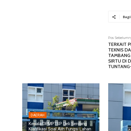
Bagi
Pos Sebelumn
TERKAIT 
TEKNIS D
TAMBANG 
SIRTU DI 
TUNTANG-
DAERAH
DAERAH
Skandal 6,8 Kg Ganja di Lapas
rdang
Padangsidimpuan: GMPET-SU
Diduga Aniay
si Lahan
Desak Pencopotan Kalapas dan
SPBU Denai, 