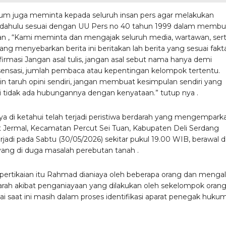
m juga meminta kepada seluruh insan pers agar melakukan
 dahulu sesuai dengan UU Pers no 40 tahun 1999 dalam membu
n , “Kami meminta dan mengajak seluruh media, wartawan, ser
yang menyebarkan berita ini beritakan lah berita yang sesuai fakt
firmasi Jangan asal tulis, jangan asal sebut nama hanya demi
ensasi, jumlah pembaca atau kepentingan kelompok tertentu.
n taruh opini sendiri, jangan membuat kesimpulan sendiri yang
i tidak ada hubungannya dengan kenyataan.” tutup nya .
a di ketahui telah terjadi peristiwa berdarah yang mengempark
 Jermal, Kecamatan Percut Sei Tuan, Kabupaten Deli Serdang
rjadi pada Sabtu (30/05/2026) sekitar pukul 19.00 WIB, berawal d
 yang di duga masalah perebutan tanah .
i pertikaian itu Rahmad dianiaya oleh beberapa orang dan menga
parah akibat penganiayaan yang dilakukan oleh sekelompok oran
i saat ini masih dalam proses identifikasi aparat penegak hukum