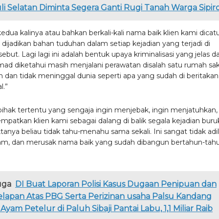
i Selatan Diminta Segera Ganti Rugi Tanah Warga Sipir
kedua kalinya atau bahkan berkali-kali nama baik klien kami dicatu
 dijadikan bahan tuduhan dalam setiap kejadian yang terjadi di
sebut. Lagi lagi ini adalah bentuk upaya kriminalisasi yang jelas d
mad diketahui masih menjalani perawatan disalah satu rumah saki
 dan tidak meninggal dunia seperti apa yang sudah di beritakan
l.”
pihak tertentu yang sengaja ingin menjebak, ingin menjatuhkan,
mpatkan klien kami sebagai dalang di balik segala kejadian buru
tanya beliau tidak tahu-menahu sama sekali. Ini sangat tidak adil
am, dan merusak nama baik yang sudah dibangun bertahun-tah
uga
DI Buat Laporan Polisi Kasus Dugaan Penipuan dan
lapan Atas PBG Serta Perizinan usaha Palsu Kandang
Ayam Petelur di Paluh Sibaji Pantai Labu, 1,1 Miliar Raib