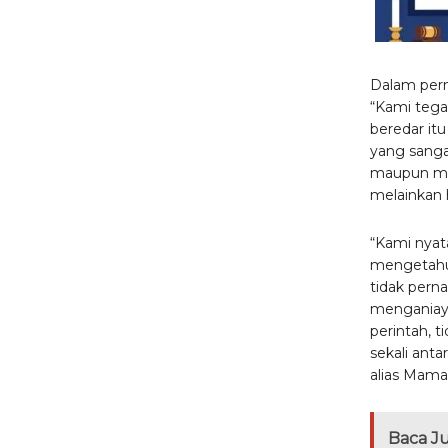
Dalam per
“Kami tega
beredar itu
yang sanga
maupun med
melainkan h
“Kami nyat
mengetahui 
tidak pern
menganiaya
perintah, t
sekali ant
alias Mama
Baca J