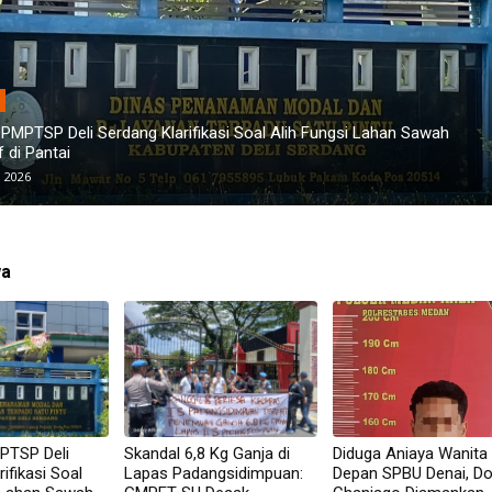
olsek Medan Area
Narkoba Disita
Agustus 5, 2026
 6,8 Kg Ganja di Lapas Padangsidimpuan: GMPET-SU Desak
tan Kalapas dan Usut Tuntas Pembiaran!
, 2026
wa
PTSP Deli
Skandal 6,8 Kg Ganja di
Diduga Aniaya Wanita 
ifikasi Soal
Lapas Padangsidimpuan:
Depan SPBU Denai, Do