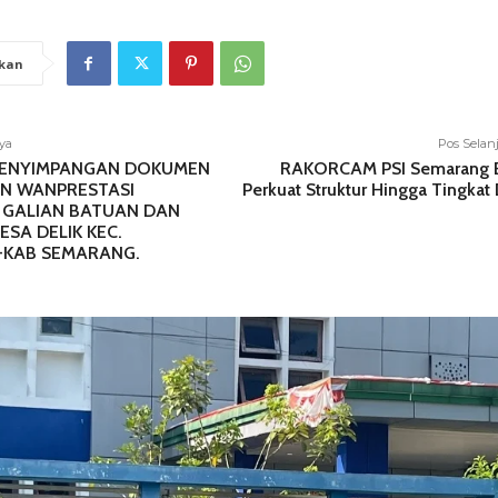
kan
ya
Pos Selan
PENYIMPANGAN DOKUMEN
RAKORCAM PSI Semarang B
AN WANPRESTASI
Perkuat Struktur Hingga Tingkat
GALIAN BATUAN DAN
DESA DELIK KEC.
KAB SEMARANG.
HUKUM
a Wanita di Depan
Polresta Deli Serdang Ringkus
Doni Chaniago
Dua Pengedar Sabu, 24,76 Gram