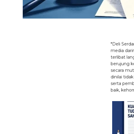
*Deli Serda
media dar
terlibat l
berujung k
secara mut
dinilai tid
serta pemb
baik, keho