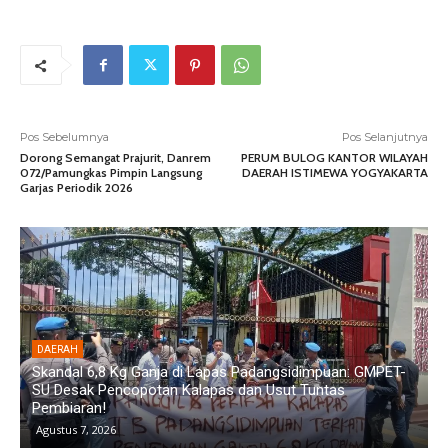
Pos Sebelumnya
Pos Selanjutnya
Dorong Semangat Prajurit, Danrem
PERUM BULOG KANTOR WILAYAH
072/Pamungkas Pimpin Langsung
DAERAH ISTIMEWA YOGYAKARTA
Garjas Periodik 2026
DAERAH
Diduga Aniaya Wanita di Depan SPBU Denai, Doni Chaniago
P
Diamankan Polsek Medan Area
G
Agustus 6, 2026