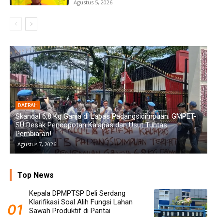
Agustus 5, 2026
DAERAH
Diduga Aniaya Wanita di Depan SPBU Denai, Doni Chaniago
P
Diamankan Polsek Medan Area
G
Agustus 6, 2026
Top News
Kepala DPMPTSP Deli Serdang
Klarifikasi Soal Alih Fungsi Lahan
Sawah Produktif di Pantai