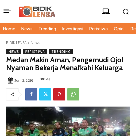
Home
News
Trending
Investigasi
Peristiwa
Opini
Re
BIDIK LENSA
News
NEWS
PERISTIWA
TRENDING
Medan Makin Aman, Pengemudi Ojol
Nyaman Bekerja Menafkahi Keluarga
41
Juni 2, 2026