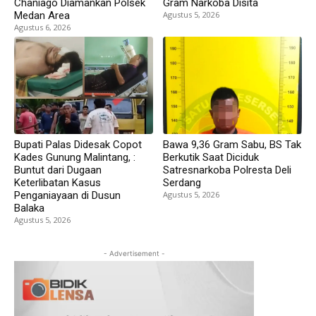
Chaniago Diamankan Polsek
Gram Narkoba Disita
Medan Area
Agustus 5, 2026
Agustus 6, 2026
Bupati Palas Didesak Copot
Bawa 9,36 Gram Sabu, BS Tak
Kades Gunung Malintang, :
Berkutik Saat Diciduk
Buntut dari Dugaan
Satresnarkoba Polresta Deli
Keterlibatan Kasus
Serdang
Penganiayaan di Dusun
Agustus 5, 2026
Balaka
Agustus 5, 2026
- Advertisement -