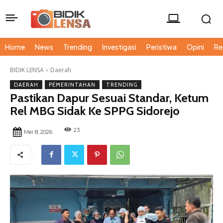
Home
News
Trending
Investigasi
Peristiwa
Opini
Re
BIDIK LENSA
Daerah
DAERAH
PEMERINTAHAN
TRENDING
Pastikan Dapur Sesuai Standar, Ketum
Rel MBG Sidak Ke SPPG Sidorejo
23
Mei 8, 2026