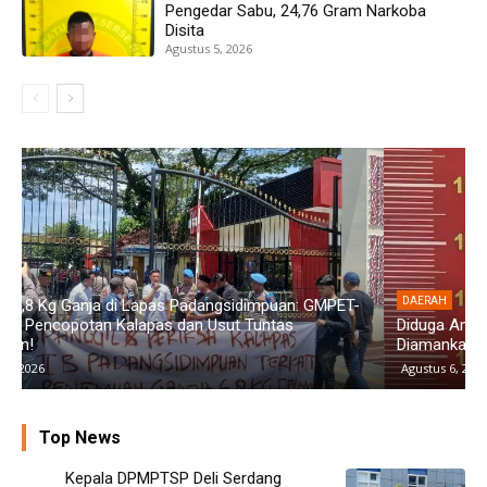
Pengedar Sabu, 24,76 Gram Narkoba
Disita
Agustus 5, 2026
DAERAH
Diduga Aniaya Wanita di Depan SPBU Denai, Doni Chaniago
P
Diamankan Polsek Medan Area
G
Agustus 6, 2026
Top News
Kepala DPMPTSP Deli Serdang