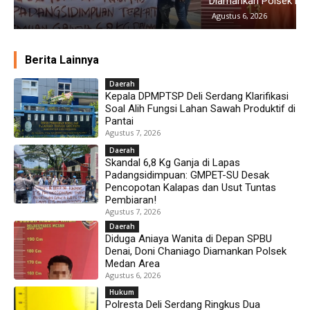
Diamankan Polsek Medan Area
G
Agustus 6, 2026
Berita Lainnya
Daerah
Kepala DPMPTSP Deli Serdang Klarifikasi
Soal Alih Fungsi Lahan Sawah Produktif di
Pantai
Agustus 7, 2026
Daerah
Skandal 6,8 Kg Ganja di Lapas
Padangsidimpuan: GMPET-SU Desak
Pencopotan Kalapas dan Usut Tuntas
Pembiaran!
Agustus 7, 2026
Daerah
Diduga Aniaya Wanita di Depan SPBU
Denai, Doni Chaniago Diamankan Polsek
Medan Area
Agustus 6, 2026
Hukum
Polresta Deli Serdang Ringkus Dua