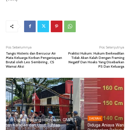
Pos Sebelumnya
Pos Selanjutnya
Tangis Histeris dan Bercucur Air
Praktisi Hukum: Hukum Berkeadilan
Mata Keluarga Korban Penganiayaan
Tidak Akan Kalah Dengan Framing
Brutal oleh Leo Sembiring , CS
Negatif Dan Hoaks Yang Disebarkan
Warnai Aksi
PS Dan Keluarga
DAERAH
Diduga Aniaya Wanita di Depan SPBU Denai, Doni Chaniago
P