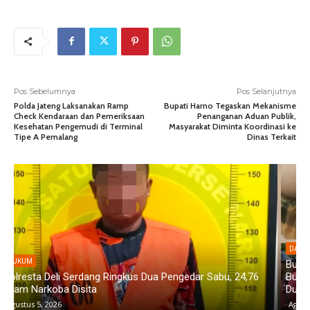
Pos Sebelumnya
Pos Selanjutnya
Polda Jateng Laksanakan Ramp
Bupati Harno Tegaskan Mekanisme
Check Kendaraan dan Pemeriksaan
Penanganan Aduan Publik,
Kesehatan Pengemudi di Terminal
Masyarakat Diminta Koordinasi ke
Tipe A Pemalang
Dinas Terkait
DAERAH
Bupati Palas Didesak Copot Kades Gunung Malintang, :
Buntut dari Dugaan Keterlibatan Kasus Penganiayaan di
B
Dusun Balaka
S
Agustus 5, 2026