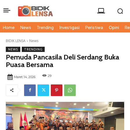
Home
News
Trending
Investigasi
Peristiwa
Opini
Re
BIDIK LENSA
News
NEWS
TRENDING
Pemuda Pancasila Deli Serdang Buka
Puasa Bersama
29
Maret 14, 2026