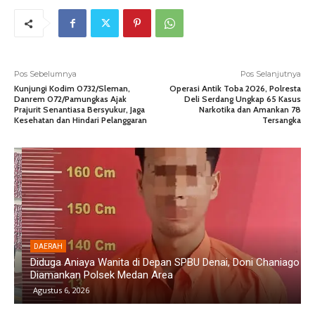
Pos Sebelumnya
Pos Selanjutnya
Kunjungi Kodim 0732/Sleman,
Operasi Antik Toba 2026, Polresta
Danrem 072/Pamungkas Ajak
Deli Serdang Ungkap 65 Kasus
Prajurit Senantiasa Bersyukur, Jaga
Narkotika dan Amankan 78
Kesehatan dan Hindari Pelanggaran
Tersangka
DAERAH
Diduga Aniaya Wanita di Depan SPBU Denai, Doni Chaniago
P
Diamankan Polsek Medan Area
G
Agustus 6, 2026