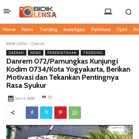
Home
News
Trending
Investigasi
Peristiwa
Opini
Re
BIDIK LENSA
Daerah
DAERAH
NEWS
PEMERINTAHAN
TRENDING
Danrem 072/Pamungkas Kunjungi
Kodim 0734/Kota Yogyakarta, Berikan
Motivasi dan Tekankan Pentingnya
Rasa Syukur
33
Juni 4, 2026