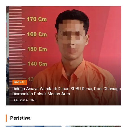
DAERAH
Diduga Aniaya Wanita di Depan SPBU Denai, Doni Chaniago
P
Diamankan Polsek Medan Area
G
Agustus 6, 2026
Peristiwa