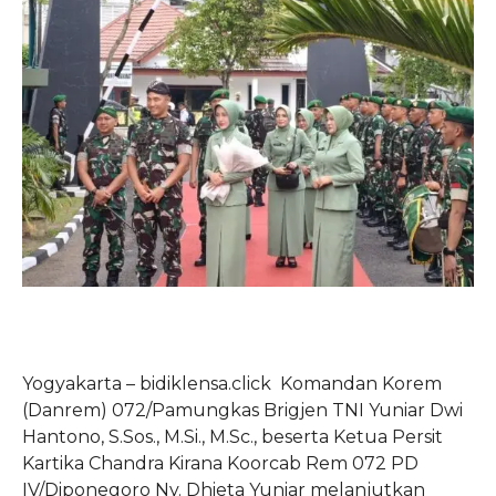
Yogyakarta – bidiklensa.click Komandan Korem
(Danrem) 072/Pamungkas Brigjen TNI Yuniar Dwi
Hantono, S.Sos., M.Si., M.Sc., beserta Ketua Persit
Kartika Chandra Kirana Koorcab Rem 072 PD
IV/Diponegoro Ny. Dhieta Yuniar melanjutkan