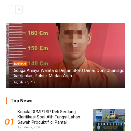
DAERAH
Diduga Aniaya Wanita di Depan SPBU Denai, Doni Chaniago
P
Diamankan Polsek Medan Area
G
Agustus 6, 2026
Top News
Kepala DPMPTSP Deli Serdang
Klarifikasi Soal Alih Fungsi Lahan
Sawah Produktif di Pantai
Agustus 7, 2026