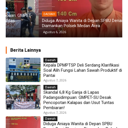
DAERAH
Diduga Aniaya Wanita di Depan SPBU Denai, Doni Chaniago
P
Diamankan Polsek Medan Area
G
Agustus 6, 2026
Berita Lainnya
Daerah
Kepala DPMPTSP Deli Serdang Klarifikasi
Soal Alih Fungsi Lahan Sawah Produktif di
Pantai
Agustus 7, 2026
Daerah
Skandal 6,8 Kg Ganja di Lapas
Padangsidimpuan: GMPET-SU Desak
Pencopotan Kalapas dan Usut Tuntas
Pembiaran!
Agustus 7, 2026
Daerah
Diduga Aniaya Wanita di Depan SPBU