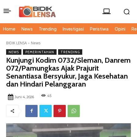
Home
News
Trending
Investigasi
Peristiwa
Opini
Re
BIDIK LENSA
News
NEWS
PEMERINTAHAN
TRENDING
Kunjungi Kodim 0732/Sleman, Danrem
072/Pamungkas Ajak Prajurit
Senantiasa Bersyukur, Jaga Kesehatan
dan Hindari Pelanggaran
45
Juni 4, 2026