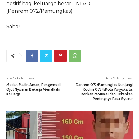
positif bagi keluarga besar TNI AD.
(Penrem 072/Pamungkas)
Sabar
Pos Sebelumnya
Pos Selanjutnya
Medan Makin Aman, Pengemudi
Danrem 072/Pamungkas Kunjungi
Ojol Nyaman Bekerja Menafkahi
Kodim 0734/Kota Yogyakarta,
Keluarga
Berikan Motivasi dan Tekankan
Pentingnya Rasa Syukur