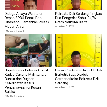
Diduga Aniaya Wanita di
Polresta Deli Serdang Ringkus
Depan SPBU Denai, Doni
Dua Pengedar Sabu, 24,76
Chaniago Diamankan Polsek
Gram Narkoba Disita
Medan Area
Agustus 5, 2026
Agustus 6, 2026
Bupati Palas Didesak Copot
Bawa 9,36 Gram Sabu, BS Tak
Kades Gunung Malintang, :
Berkutik Saat Diciduk
Buntut dari Dugaan
Satresnarkoba Polresta Deli
Keterlibatan Kasus
Serdang
Penganiayaan di Dusun
Agustus 5, 2026
Balaka
Agustus 5, 2026
- Advertisement -