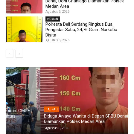
Denai, Doni Chaniago Diamankan Polsek
Medan Area
Agustus 6, 2026
Hukum
Polresta Deli Serdang Ringkus Dua
Pengedar Sabu, 24,76 Gram Narkoba
Disita
Agustus 5, 2026
DAERAH
Diduga Aniaya Wanita di Depan SPBU Denai, Doni Chaniago
P
Diamankan Polsek Medan Area
G
Agustus 6, 2026