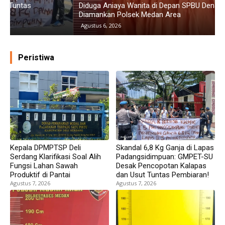
Diduga Aniaya Wanita di Depan SPBU Denai, Doni Chaniago
P
Diamankan Polsek Medan Area
G
Agustus 6, 2026
Peristiwa
Kepala DPMPTSP Deli
Skandal 6,8 Kg Ganja di Lapas
Serdang Klarifikasi Soal Alih
Padangsidimpuan: GMPET-SU
Fungsi Lahan Sawah
Desak Pencopotan Kalapas
Produktif di Pantai
dan Usut Tuntas Pembiaran!
Agustus 7, 2026
Agustus 7, 2026