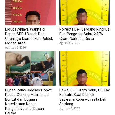
Diduga Aniaya Wanita di
Polresta Deli Serdang Ringkus
Depan SPBU Denai, Doni
Dua Pengedar Sabu, 24,76
Chaniago Diamankan Polsek
Gram Narkoba Disita
Medan Area
Agustus 5, 2026
Agustus 6, 2026
Bupati Palas Didesak Copot
Bawa 9,36 Gram Sabu, BS Tak
Kades Gunung Malintang, :
Berkutik Saat Diciduk
Buntut dari Dugaan
Satresnarkoba Polresta Deli
Keterlibatan Kasus
Serdang
Penganiayaan di Dusun
Agustus 5, 2026
Balaka