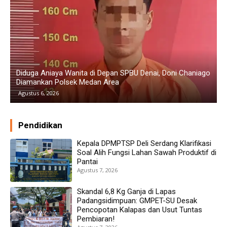
B
go
Polresta Deli Serdang Ringkus Dua Pengedar Sabu, 24,76
B
Gram Narkoba Disita
D
Agustus 5, 2026
Pendidikan
Kepala DPMPTSP Deli Serdang Klarifikasi
Soal Alih Fungsi Lahan Sawah Produktif di
Pantai
Agustus 7, 2026
Skandal 6,8 Kg Ganja di Lapas
Padangsidimpuan: GMPET-SU Desak
Pencopotan Kalapas dan Usut Tuntas
Pembiaran!