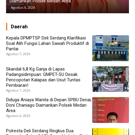
Gram Narkoba Disita
D
Agustus 5, 2026
Daerah
Kepala DPMPTSP Deli Serdang Klarifikasi
Soal Alih Fungsi Lahan Sawah Produktif di
Pantai
Agustus 7, 2026
Skandal 6,8 Kg Ganja di Lapas
Padangsidimpuan: GMPET-SU Desak
Pencopotan Kalapas dan Usut Tuntas
Pembiaran!
Agustus 7, 2026
Diduga Aniaya Wanita di Depan SPBU Denai,
Doni Chaniago Diamankan Polsek Medan
Area
Agustus 6, 2026
Polresta Deli Serdang Ringkus Dua