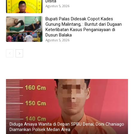
Disita
Agustus 5, 2026
Bupati Palas Didesak Copot Kades
Gunung Malintang, : Buntut dari Dugaan
Keterlibatan Kasus Penganiayaan di
Dusun Balaka
Agustus 5, 2026
B
go
Polresta Deli Serdang Ringkus Dua Pengedar Sabu, 24,76
B
Gram Narkoba Disita
D