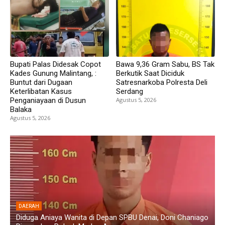
Bupati Palas Didesak Copot
Bawa 9,36 Gram Sabu, BS Tak
Kades Gunung Malintang, :
Berkutik Saat Diciduk
Buntut dari Dugaan
Satresnarkoba Polresta Deli
Keterlibatan Kasus
Serdang
Penganiayaan di Dusun
Agustus 5, 2026
Balaka
Agustus 5, 2026
HUKUM
B
go
Polresta Deli Serdang Ringkus Dua Pengedar Sabu, 24,76
B